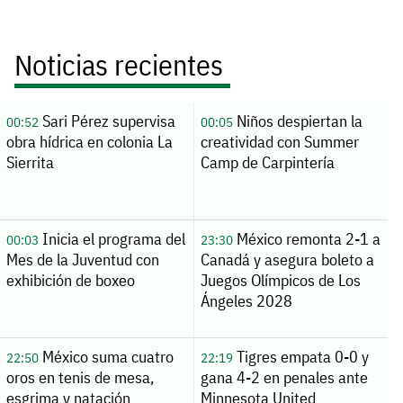
Noticias recientes
Sari Pérez supervisa
Niños despiertan la
00:52
00:05
obra hídrica en colonia La
creatividad con Summer
Sierrita
Camp de Carpintería
Inicia el programa del
México remonta 2-1 a
00:03
23:30
Mes de la Juventud con
Canadá y asegura boleto a
exhibición de boxeo
Juegos Olímpicos de Los
Ángeles 2028
México suma cuatro
Tigres empata 0-0 y
22:50
22:19
oros en tenis de mesa,
gana 4-2 en penales ante
esgrima y natación
Minnesota United