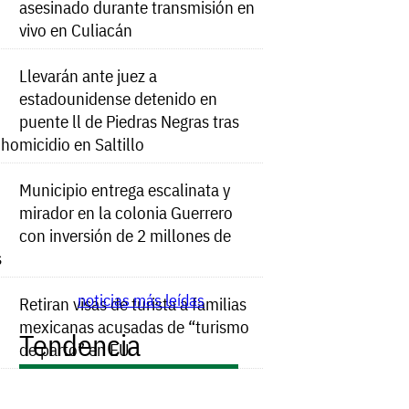
asesinado durante transmisión en
vivo en Culiacán
Llevarán ante juez a
estadounidense detenido en
puente ll de Piedras Negras tras
e homicidio en Saltillo
Municipio entrega escalinata y
mirador en la colonia Guerrero
con inversión de 2 millones de
s
noticias más leídas
Retiran visas de turista a familias
mexicanas acusadas de “turismo
Tendencia
de parto” en EU