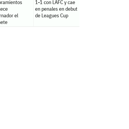
ramientos
1-1 con LAFC y cae
lece
en penales en debut
rnador el
de Leagues Cup
nete