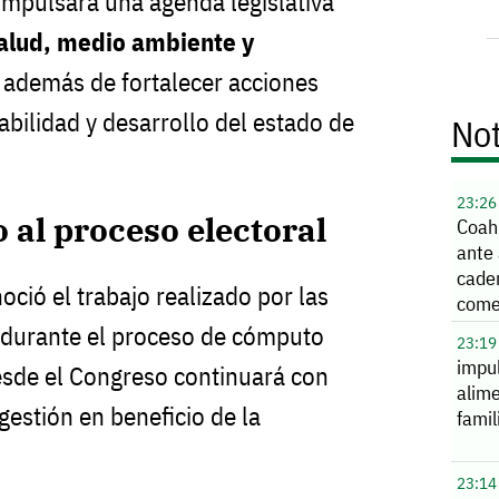
mpulsará una agenda legislativa
salud, medio ambiente y
, además de fortalecer acciones
abilidad y desarrollo del estado de
Not
23:26
al proceso electoral
Coahu
ante
cade
oció el trabajo realizado por las
come
 durante el proceso de cómputo
23:19
impu
desde el Congreso continuará con
alime
 gestión en beneficio de la
famil
23:14