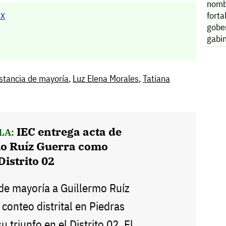
nomb
forta
MX
gobe
gabi
stancia de mayoría
,
Luz Elena Morales
,
Tatiana
IEC entrega acta de
LA:
mo Ruíz Guerra como
Distrito 02
 de mayoría a Guillermo Ruíz
 conteo distrital en Piedras
 triunfo en el Distrito 02. El