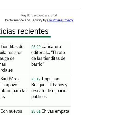
icias recientes
Tienditas de
Caricatura
23:20
ila resisten
editorial... “El reto
 auge de
de las tienditas de
nas
barrio”
rciales
Sari Pérez
Impulsan
23:17
lsa apoyo
Bosques Urbanos y
ntario para las
rescate de espacios
ias
públicos
Con nuevos
Chivas empata
23:01