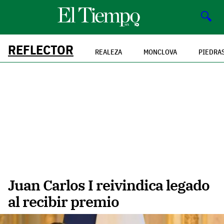
🔍
REFLECTOR
REALEZA
MONCLOVA
PIEDRA
Juan Carlos I reivindica legado
al recibir premio