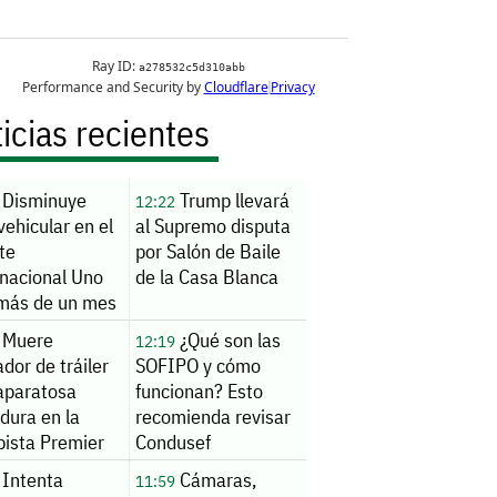
icias recientes
Disminuye
Trump llevará
12:22
 vehicular en el
al Supremo disputa
te
por Salón de Baile
rnacional Uno
de la Casa Blanca
 más de un mes
rgas filas
Muere
¿Qué son las
12:19
dor de tráiler
SOFIPO y cómo
 aparatosa
funcionan? Esto
dura en la
recomienda revisar
pista Premier
Condusef
Intenta
Cámaras,
11:59