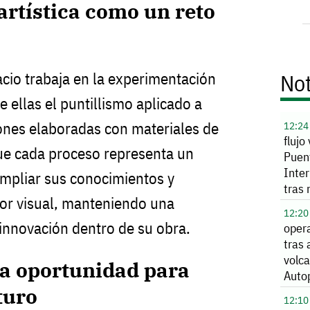
artística como un reto
cio trabaja en la experimentación
Not
e ellas el puntillismo aplicado a
ones elaboradas con materiales de
12:24
flujo
ue cada proceso representa un
Puen
Inte
ampliar sus conocimientos y
tras
or visual, manteniendo una
de la
12:20
innovación dentro de su obra.
opera
tras
volca
na oportunidad para
Auto
turo
12:10