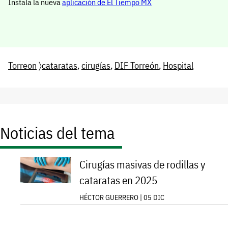
Instala la nueva
aplicación de El Tiempo MX
Torreon
〉
cataratas
,
cirugías
,
DIF Torreón
,
Hospital
Noticias del tema
Cirugías masivas de rodillas y
cataratas en 2025
HÉCTOR GUERRERO | 05 DIC