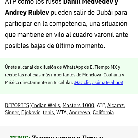
ATP como los rusos
Daniil Medvedev y
Andrey Rublev
pueden salir de Dubái para
participar en la competencia, una situación
que mantiene en vilo al cuadro varonil ante
posibles bajas de último momento.
Únete al canal de difusión de WhatsApp de El Tiempo MX y
recibe las noticias más importantes de Monclova, Coahuila y
México directamente en tu celular.
¡Haz clic y súmate ahora!
DEPORTES
〉
Indian Wells
,
Masters 1000
, ATP,
Alcaraz
,
Sinner
,
Djokovic
,
tenis
, WTA,
Andreeva
,
California
Zverev vence a Fery y
TENIS: