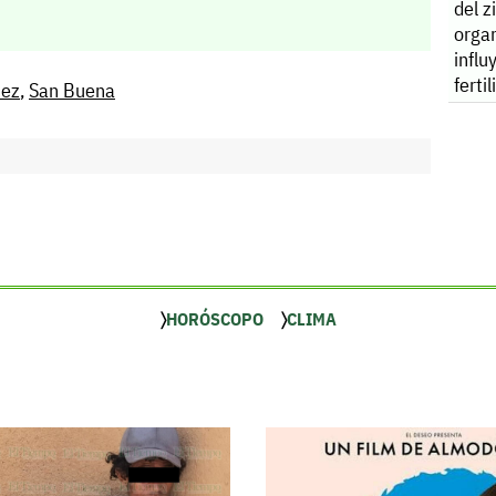
del z
orga
influ
ferti
ñez
,
San Buena
HORÓSCOPO
CLIMA