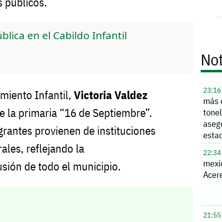
s públicos.
lica en el Cabildo Infantil
Not
23:16
miento Infantil,
Victoria Valdez
más 
e la primaria “16 de Septiembre”.
tone
aseg
tegrantes provienen de instituciones
esta
ales, reflejando la
22:34
mexi
usión de todo el municipio.
Acere
21:55