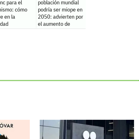
inc para el
población mundial
nismo: cómo
podría ser miope en
ye en la
2050: advierten por
lidad
el aumento de
casos