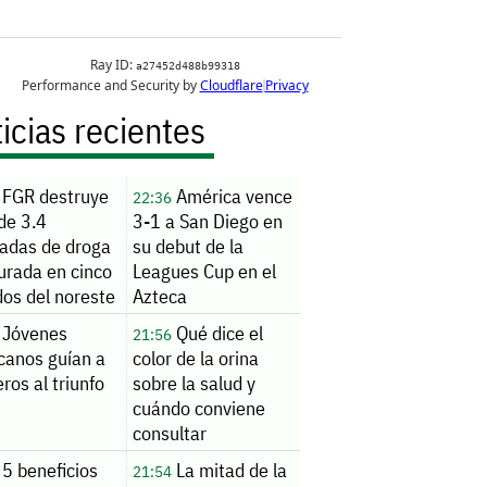
icias recientes
FGR destruye
América vence
22:36
de 3.4
3-1 a San Diego en
ladas de droga
su debut de la
urada en cinco
Leagues Cup en el
dos del noreste
Azteca
Jóvenes
Qué dice el
21:56
canos guían a
color de la orina
ros al triunfo
sobre la salud y
cuándo conviene
consultar
5 beneficios
La mitad de la
21:54