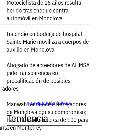
Motociclista de 16 años resulta
herido tras choque contra
automóvil en Monclova
Incendio en bodega de hospital
Sainte Marie moviliza a cuerpos de
auxilio en Monclova
Abogado de acreedores de AHMSA
pide transparencia en
precalificación de posibles
radores
noticias más leídas
Manwah reconoce a trabajadores
de Monclova por su compromiso;
Tendencia
ha contratado a cerca de 100 para
anta en Monterrey