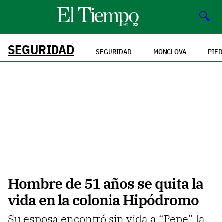
🔍
SEGURIDAD
SEGURIDAD
MONCLOVA
PIE
Hombre de 51 años se quita la
vida en la colonia Hipódromo
Su esposa encontró sin vida a “Pepe” la