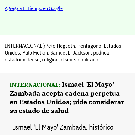
Agrega a El Tiempo en Google
INTERNACIONAL
〉
Pete Hegseth
,
Pentágono
,
Estados
Unidos
,
Pulp Fiction
,
Samuel L. Jackson
,
política
estadounidense
,
religión
,
discurso militar
, c
Ismael 'El Mayo'
INTERNACIONAL:
Zambada acepta cadena perpetua
en Estados Unidos; pide considerar
su estado de salud
Ismael 'El Mayo' Zambada, histórico