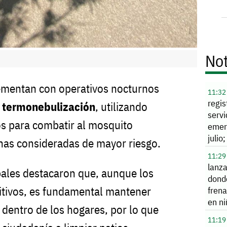
Not
ementan con operativos nocturnos
11:32
regi
e
termonebulización
, utilizando
servi
s para combatir al mosquito
emer
julio
onas consideradas de mayor riesgo.
en
11:29
desc
lanza
pales destacaron que, aunque los
dond
itivos, es fundamental mantener
fren
en n
 dentro de los hogares, por lo que
11:19