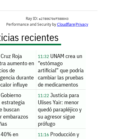
icias recientes
Cruz Roja
UNAM crea un
11:32
stra aumento en
“estómago
cios de
artificial” que podría
gencia durante
cambiar las pruebas
; calor influye
de medicamentos
Gobierno
Justicia para
11:22
ompensaciones
 estrategia
Ulises Yair: menor
e buscan
quedó parapléjico y
ar embarazos
su agresor sigue
iñas
prófugo
40% en
Producción y
11:16