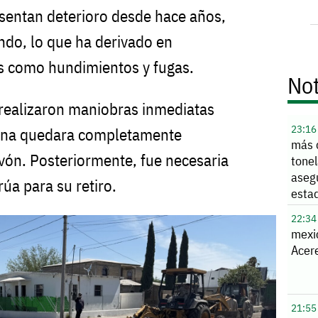
resentan deterioro desde hace años,
ondo, lo que ha derivado en
es como hundimientos y fugas.
Not
o realizaron maniobras inmediatas
23:16
uina quedara completamente
más 
vón. Posteriormente, fue necesaria
tone
aseg
rúa para su retiro.
esta
22:34
mexi
Acere
21:55