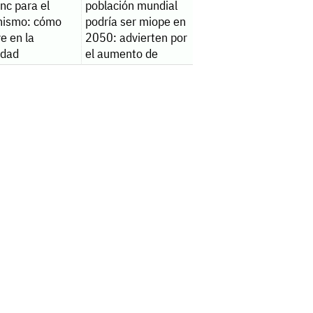
inc para el
población mundial
nismo: cómo
podría ser miope en
ye en la
2050: advierten por
lidad
el aumento de
casos