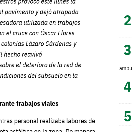
stros provocó este lunes la
el pavimento y dejó atrapada
esadora utilizada en trabajos
en el cruce con Óscar Flores
s colonias Lázaro Cárdenas y
l hecho reavivó
obre el deterioro de la red de
ampu
ondiciones del subsuelo en la
rante trabajos viales
ntras personal realizaba labores de
peta asfáltica en la zona. De manera