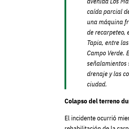
avenida Los Mae
caída parcial d
una máquina fr
de recarpeteo, 
Tapia, entre la
Campo Verde. E
señalamientos s
drenaje y las c
ciudad.
Colapso del terreno du
El incidente ocurrió mie
rehabilitación de la car