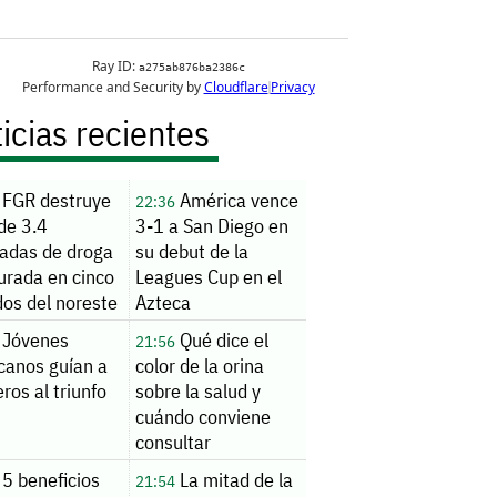
icias recientes
FGR destruye
América vence
22:36
de 3.4
3-1 a San Diego en
ladas de droga
su debut de la
urada en cinco
Leagues Cup en el
dos del noreste
Azteca
Jóvenes
Qué dice el
21:56
canos guían a
color de la orina
ros al triunfo
sobre la salud y
cuándo conviene
consultar
5 beneficios
La mitad de la
21:54