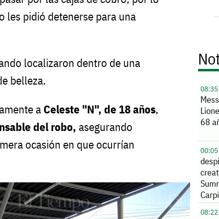
o les pidió detenerse para una
Not
ndo localizaron dentro de una
de belleza.
08:35
Mess
ctamente a
Celeste "N", de 18 años
,
Lione
68 a
nsable del robo,
asegurando
rimera ocasión en que ocurrían
00:05
despi
creat
Summ
Carpi
08:22