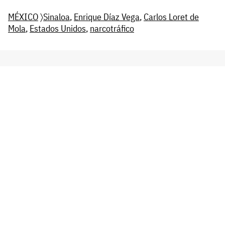
MÉXICO
〉
Sinaloa
,
Enrique Díaz Vega
,
Carlos Loret de
Mola
,
Estados Unidos
,
narcotráfico