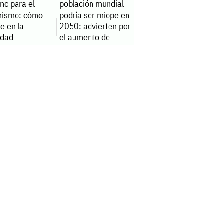
inc para el
población mundial
nismo: cómo
podría ser miope en
ye en la
2050: advierten por
lidad
el aumento de
casos