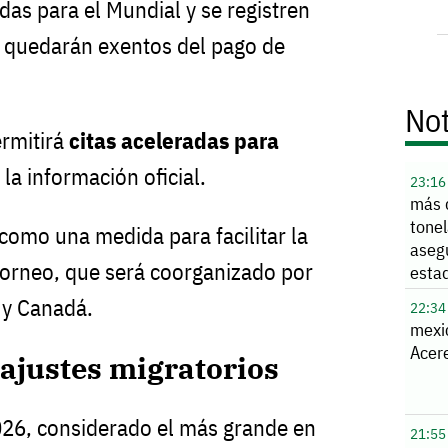
as para el Mundial y se registren
quedarán exentos del pago de
Not
ermitirá
citas aceleradas para
 la información oficial.
23:16
más 
tone
 como una medida para facilitar la
aseg
 torneo, que será coorganizado por
esta
 y Canadá.
22:34
mexi
Acere
ajustes migratorios
026, considerado el más grande en
21:55