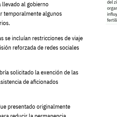
del z
a llevado al gobierno
orga
ar temporalmente algunos
influ
ferti
rios.
s se incluían restricciones de viaje
visión reforzada de redes sociales
ría solicitado la exención de las
 asistencia de aficionados
fue presentado originalmente
ara reducir la permanencia