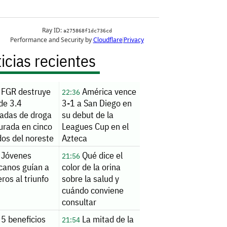
icias recientes
FGR destruye
América vence
22:36
de 3.4
3-1 a San Diego en
ladas de droga
su debut de la
urada en cinco
Leagues Cup en el
dos del noreste
Azteca
Jóvenes
Qué dice el
21:56
canos guían a
color de la orina
ros al triunfo
sobre la salud y
cuándo conviene
consultar
5 beneficios
La mitad de la
21:54