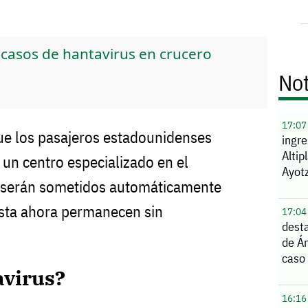
casos de hantavirus en crucero
Not
17:07
que los pasajeros estadounidenses
ingre
Altip
 un centro especializado en el
Ayot
serán sometidos automáticamente
asta ahora permanecen sin
17:04
dest
de Án
caso
avirus?
16:16