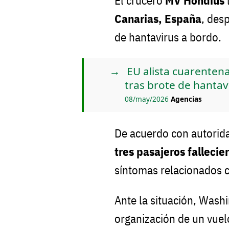
El crucero
MV Hondius
Canarias, España
, des
de hantavirus a bordo.
EU alista cuarenten
tras brote de hantav
08/may/2026
Agencias
De acuerdo con autorid
tres pasajeros fallecie
síntomas relacionados 
Ante la situación, Washi
organización de un vuelo