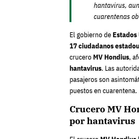
hantavirus, au
cuarentenas obl
El gobierno de
Estados
17 ciudadanos estado
crucero
MV Hondius
, a
hantavirus
. Las autorid
pasajeros son asintomá
puestos en cuarentena.
Crucero MV Hon
por hantavirus