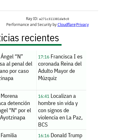
icias recientes
Ángel “N”
Francisca I es
17:16
sa al penal del
coronada Reina del
lano por caso
Adulto Mayor de
zinapa
Múzquiz
Morena
Localizan a
16:41
aca detención
hombre sin vida y
gel "N" por el
con signos de
 Ayotzinapa
violencia en La Paz,
BCS
Familia
Donald Trump
16:16