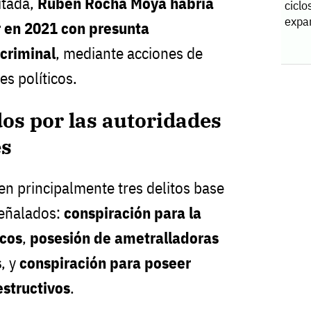
itada,
Rubén Rocha Moya habría
ciclo
expa
r en 2021 con presunta
 criminal
, mediante acciones de
es políticos.
os por las autoridades
es
en principalmente tres delitos base
señalados:
conspiración para la
icos
,
posesión de ametralladoras
s
, y
conspiración para poseer
estructivos
.