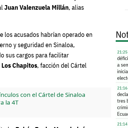
al
Juan Valenzuela Millán
, alias
Not
e los acusados habrían operado en
ierno y seguridad en Sinaloa,
21:25
 sus cargos para facilitar
défi
a
Los Chapitos
, facción del Cártel
a se
inici
elec
21:16
culos con el Cártel de Sinaloa
decla
tres
a la 4T
crimi
Ecua
21:14