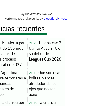
icias recientes
INE alerta por
Tijuana cae 2-
21:29
cit de 155 mdp
0 ante Austin FC en
manas de
su debut de
ar proceso
Leagues Cup 2026
toral de 2027
Argentina
Qué son esas
21:15
ra terroristas a
bolitas blancas
 bandas
alrededor de los
nales de
ojos que no son
dor
acné
La diarrea por
La crianza
21:10