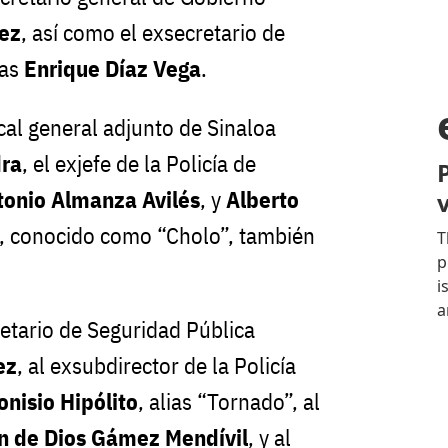
ez
, así como el exsecretario de
zas
Enrique Díaz Vega
.
cal general adjunto de Sinaloa
ra
, el exjefe de la Policía de
onio Almanza Avilés
, y
Alberto
, conocido como “Cholo”, también
cretario de Seguridad Pública
ez
, al exsubdirector de la Policía
onisio Hipólito
, alias “Tornado”, al
n de Dios Gámez Mendívil
, y al