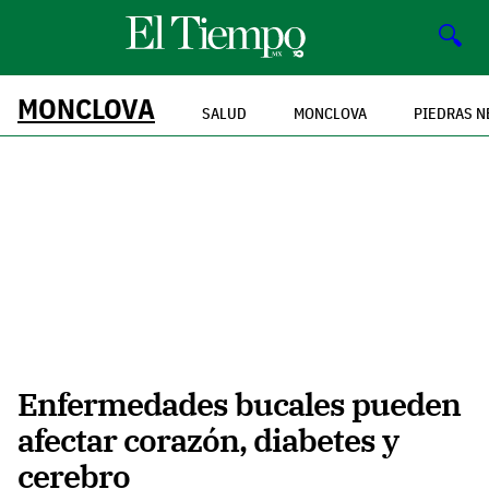
🔍
MONCLOVA
SALUD
MONCLOVA
PIEDRAS N
Enfermedades bucales pueden
afectar corazón, diabetes y
cerebro