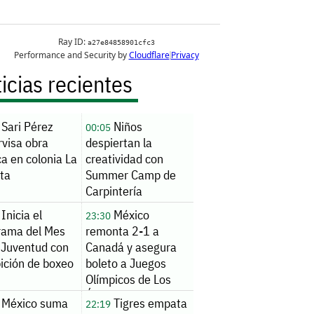
icias recientes
Sari Pérez
Niños
00:05
rvisa obra
despiertan la
ca en colonia La
creatividad con
ita
Summer Camp de
Carpintería
Inicia el
México
23:30
rama del Mes
remonta 2-1 a
 Juventud con
Canadá y asegura
ición de boxeo
boleto a Juegos
Olímpicos de Los
Ángeles 2028
México suma
Tigres empata
22:19