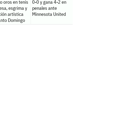
o oros en tenis
0-0 y gana 4-2 en
esa, esgrima y
penales ante
ión artística
Minnesota United
anto Domingo