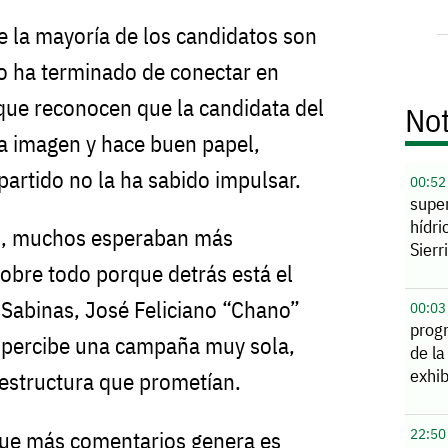
 la mayoría de los candidatos son
o ha terminado de conectar en
que reconocen que la candidata del
Not
a imagen y hace buen papel,
artido no la ha sabido impulsar.
00:52
supe
hídri
co, muchos esperaban más
Sierr
obre todo porque detrás está el
e Sabinas, José Feliciano “Chano”
00:03
prog
se percibe una campaña muy sola,
de la
exhib
 estructura que prometían.
22:50
que más comentarios genera es