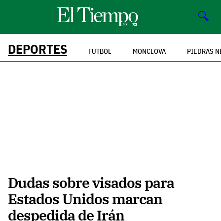
🔍
DEPORTES
FUTBOL
MONCLOVA
PIEDRAS N
Dudas sobre visados para
Estados Unidos marcan
despedida de Irán