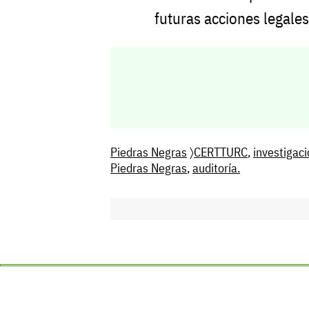
futuras acciones legales
Piedras Negras
〉
CERTTURC
,
investigac
Piedras Negras
,
auditoría.