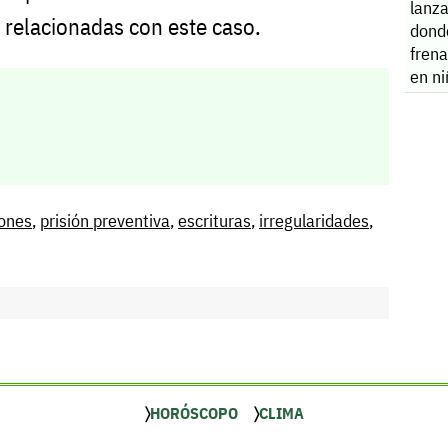
lanza
 relacionadas con este caso.
dond
fren
en n
iones
,
prisión preventiva
,
escrituras
,
irregularidades
,
HORÓSCOPO
CLIMA