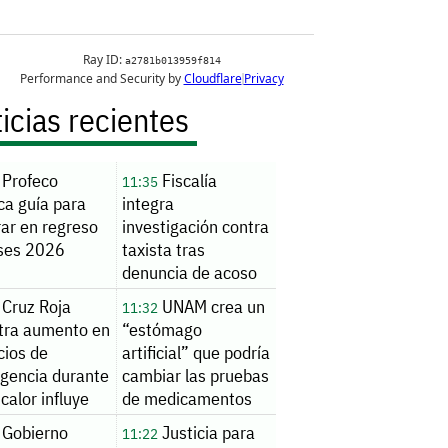
icias recientes
Profeco
Fiscalía
11:35
ca guía para
integra
ar en regreso
investigación contra
ases 2026
taxista tras
denuncia de acoso
Cruz Roja
UNAM crea un
11:32
stra aumento en
“estómago
cios de
artificial” que podría
gencia durante
cambiar las pruebas
; calor influye
de medicamentos
Gobierno
Justicia para
11:22
ompensaciones