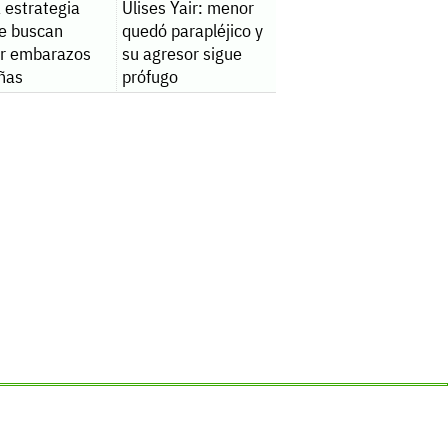
 estrategia
Ulises Yair: menor
e buscan
quedó parapléjico y
ar embarazos
su agresor sigue
iñas
prófugo