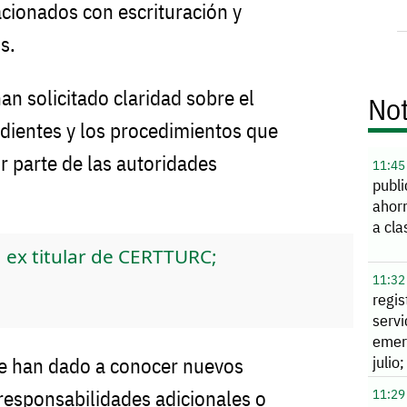
acionados con escrituración y
s.
n solicitado claridad sobre el
Not
dientes y los procedimientos que
r parte de las autoridades
11:45
publi
ahorr
a cl
 ex titular de CERTTURC;
11:32
regi
servi
emer
julio
e han dado a conocer nuevos
en
 responsabilidades adicionales o
11:29
desc