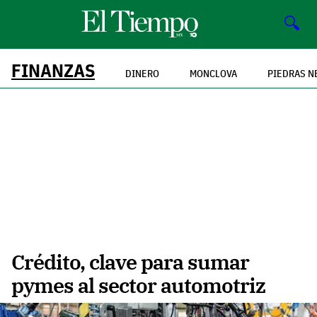
🔍
FINANZAS
DINERO
MONCLOVA
PIEDRAS N
Crédito, clave para sumar
pymes al sector automotriz