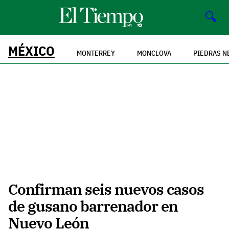
🔍
MÉXICO
MONTERREY
MONCLOVA
PIEDRAS N
Confirman seis nuevos casos
de gusano barrenador en
Nuevo León