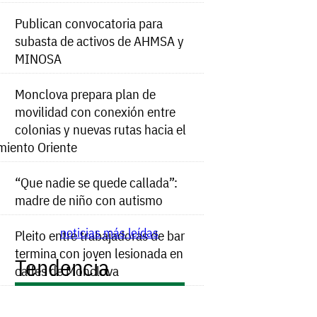
Publican convocatoria para
subasta de activos de AHMSA y
MINOSA
Monclova prepara plan de
movilidad con conexión entre
colonias y nuevas rutas hacia el
miento Oriente
“Que nadie se quede callada”:
madre de niño con autismo
noticias más leídas
Pleito entre trabajadoras de bar
termina con joven lesionada en
Tendencia
calles de Monclova