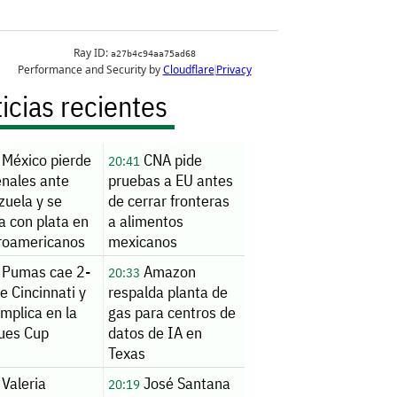
icias recientes
México pierde
CNA pide
20:41
enales ante
pruebas a EU antes
zuela y se
de cerrar fronteras
a con plata en
a alimentos
roamericanos
mexicanos
Pumas cae 2-
Amazon
20:33
e Cincinnati y
respalda planta de
mplica en la
gas para centros de
ues Cup
datos de IA en
Texas
Valeria
José Santana
20:19