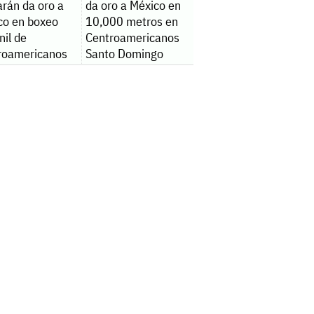
rán da oro a
da oro a México en
co en boxeo
10,000 metros en
nil de
Centroamericanos
roamericanos
Santo Domingo
2026