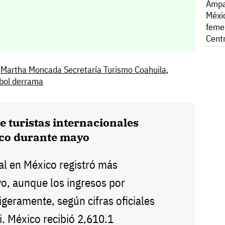
Ampa
Méxi
feme
Cent
,
Martha Moncada Secretaría Turismo Coahuila
,
tbol derrama
e turistas internacionales
ico durante mayo
al en México registró más
yo, aunque los ingresos por
igeramente, según cifras oficiales
i. México recibió 2,610.1