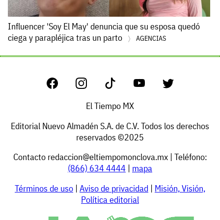
Influencer 'Soy El May' denuncia que su esposa quedó
ciega y parapléjica tras un parto
AGENCIAS
El Tiempo MX
Editorial Nuevo Almadén S.A. de C.V. Todos los derechos
reservados ©2025
Contacto
redaccion@eltiempomonclova.mx
| Teléfono:
(866) 634 4444
|
mapa
Términos de uso
|
Aviso de privacidad
|
Misión, Visión,
Política editorial