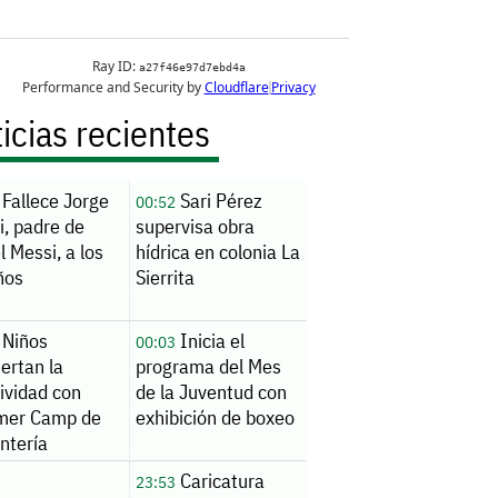
icias recientes
Fallece Jorge
Sari Pérez
00:52
i, padre de
supervisa obra
l Messi, a los
hídrica en colonia La
ños
Sierrita
Niños
Inicia el
00:03
ertan la
programa del Mes
ividad con
de la Juventud con
er Camp de
exhibición de boxeo
ntería
Caricatura
23:53