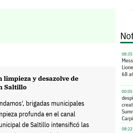
Not
08:35
Mess
Lione
68 a
 limpieza y desazolve de
 Saltillo
00:05
despi
ndamos', brigadas municipales
creat
Summ
impieza profunda en el canal
Carpi
nicipal de Saltillo intensificó las
08:22