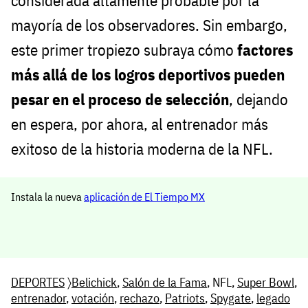
considerada altamente probable por la
mayoría de los observadores. Sin embargo,
este primer tropiezo subraya cómo
factores
más allá de los logros deportivos pueden
pesar en el proceso de selección
, dejando
en espera, por ahora, al entrenador más
exitoso de la historia moderna de la NFL.
Instala la nueva
aplicación de El Tiempo MX
DEPORTES
〉
Belichick
,
Salón de la Fama
, NFL,
Super Bowl
,
entrenador
,
votación
,
rechazo
,
Patriots
,
Spygate
,
legado