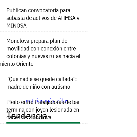
Publican convocatoria para
subasta de activos de AHMSA y
MINOSA
Monclova prepara plan de
movilidad con conexión entre
colonias y nuevas rutas hacia el
miento Oriente
“Que nadie se quede callada”:
madre de niño con autismo
noticias más leídas
Pleito entre trabajadoras de bar
termina con joven lesionada en
Tendencia
calles de Monclova