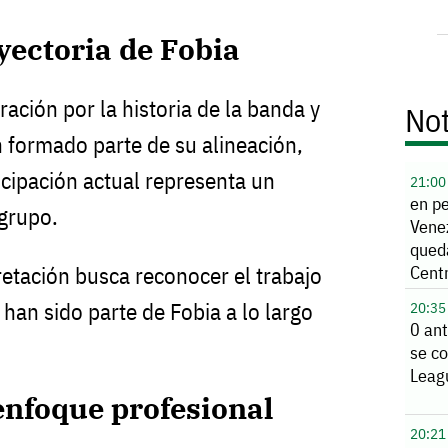
ayectoria de Fobia
ación por la historia de la banda y
Not
 formado parte de su alineación,
cipación actual representa un
21:00
en p
grupo.
Vene
qued
Cent
etación busca reconocer el trabajo
 han sido parte de Fobia a lo largo
20:35
0 ant
se co
Leag
 enfoque profesional
20:21