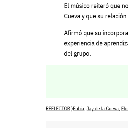
El músico reiteró que no
Cueva y que su relación 
Afirmó que su incorpora
experiencia de aprendiza
del grupo.
REFLECTOR
〉
Fobia
,
Jay de la Cueva
,
El