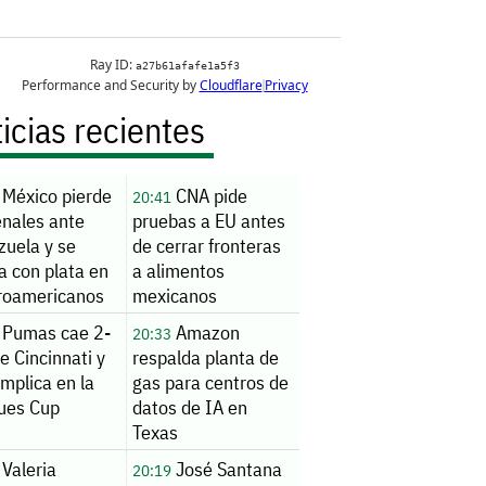
icias recientes
México pierde
CNA pide
20:41
enales ante
pruebas a EU antes
zuela y se
de cerrar fronteras
a con plata en
a alimentos
roamericanos
mexicanos
Pumas cae 2-
Amazon
20:33
e Cincinnati y
respalda planta de
mplica en la
gas para centros de
ues Cup
datos de IA en
Texas
Valeria
José Santana
20:19