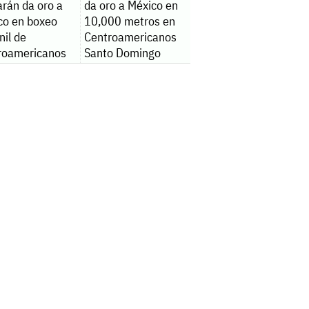
rán da oro a
da oro a México en
co en boxeo
10,000 metros en
nil de
Centroamericanos
roamericanos
Santo Domingo
2026