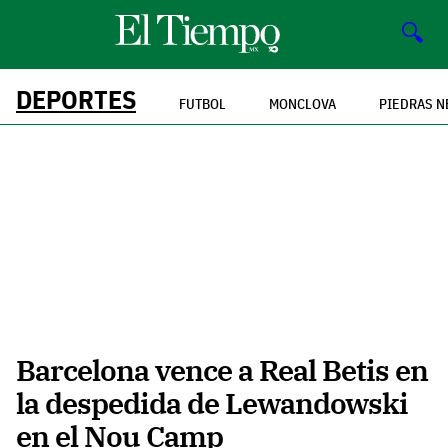
🔍
DEPORTES
FUTBOL
MONCLOVA
PIEDRAS N
Barcelona vence a Real Betis en
la despedida de Lewandowski
en el Nou Camp