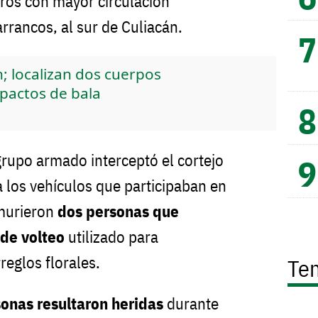
eros con mayor circulación
arrancos, al sur de Culiacán.
n; localizan dos cuerpos
pactos de bala
grupo armado interceptó el cortejo
a los vehículos que participaban en
o murieron
dos personas que
de volteo
utilizado para
reglos florales.
Te
sonas resultaron heridas
durante