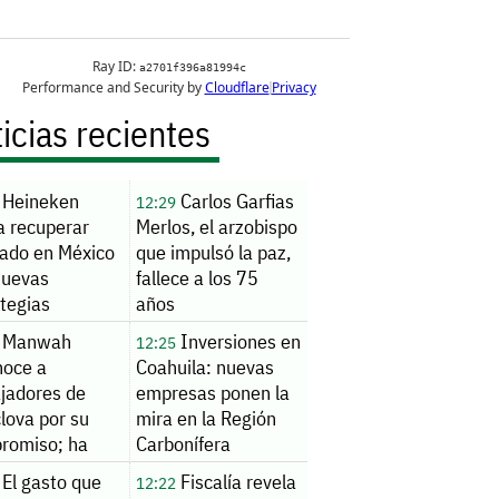
icias recientes
Heineken
Carlos Garfias
12:29
a recuperar
Merlos, el arzobispo
ado en México
que impulsó la paz,
nuevas
fallece a los 75
tegias
años
Manwah
Inversiones en
12:25
noce a
Coahuila: nuevas
ajadores de
empresas ponen la
lova por su
mira en la Región
romiso; ha
Carbonífera
ratado a cerca
El gasto que
Fiscalía revela
12:22
00 para su