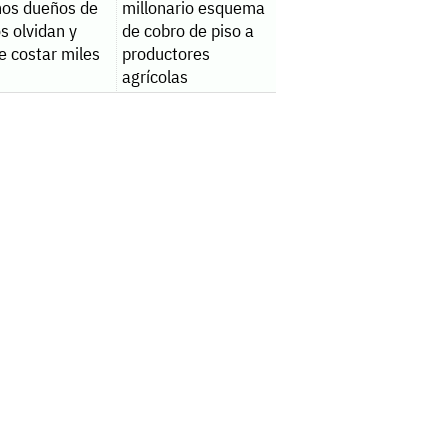
os dueños de
millonario esquema
ta en Monterrey
s olvidan y
de cobro de piso a
e costar miles
productores
agrícolas