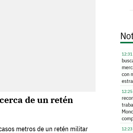
Not
12:31
busc
merc
con 
estra
12:25
cerca de un retén
reco
trab
Monc
comp
cont
casos metros de un retén militar
12:23
de 1