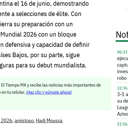
ntina el 16 de junio, demostrando
nte a selecciones de élite. Con
cierra su preparación con un
Not
l Mundial 2026 con un bloque
 defensiva y capacidad de definir
06:33
ses Bajos, por su parte, sigue
ejec
guras para su debut mundialista.
capt
inves
robo 
Alle
 El Tiempo MX y recibe las noticias más importantes de
22:36
en tu celular.
¡Haz clic y súmate ahora!
3-1 
su de
Leag
Azte
l 2026
,
amistoso
,
Hadj Moussa
21:56