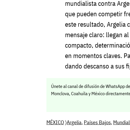
mundialista contra Arge
que pueden competir fre
este resultado, Argelia 
mensaje claro: llegan a
compacto, determinación
en momentos claves. Paí
dando descanso a sus fi
Únete al canal de difusión de WhatsApp de
Monclova, Coahuila y México directamente 
MÉXICO
〉
Argelia
,
Países Bajos
,
Mundia