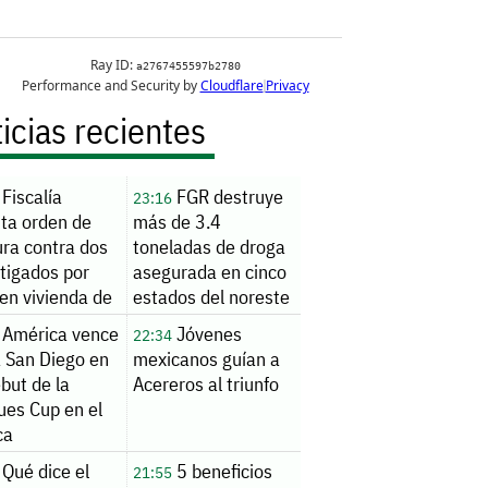
icias recientes
Fiscalía
FGR destruye
23:16
uta orden de
más de 3.4
ura contra dos
toneladas de droga
tigados por
asegurada en cinco
en vivienda de
estados del noreste
nde
América vence
Jóvenes
22:34
a San Diego en
mexicanos guían a
but de la
Acereros al triunfo
ues Cup en el
ca
Qué dice el
5 beneficios
21:55