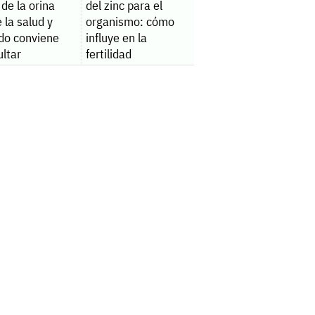
 de la orina
del zinc para el
 la salud y
organismo: cómo
do conviene
influye en la
ltar
fertilidad