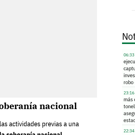
Not
06:33
ejec
capt
inves
robo 
Alle
23:16
más 
soberanía nacional
tone
aseg
esta
 las actividades previas a una
22:34
la soberanía nacional
,