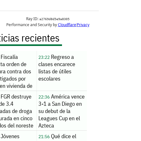
icias recientes
Fiscalía
Regreso a
23:22
uta orden de
clases encarece
ura contra dos
listas de útiles
tigados por
escolares
en vivienda de
nde
FGR destruye
América vence
22:36
de 3.4
3-1 a San Diego en
ladas de droga
su debut de la
urada en cinco
Leagues Cup en el
dos del noreste
Azteca
Jóvenes
Qué dice el
21:56