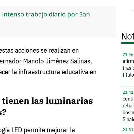
 intenso trabajo diario por San
Not
stas acciones se realizan en
21:46
bernador Manolo Jiménez Salinas,
afirm
tras 
lecer la infraestructura educativa en
títul
21:41
 tienen las luminarias
cent
rehab
s?
dos 
Sina
ogía LED permite mejorar la
21:31