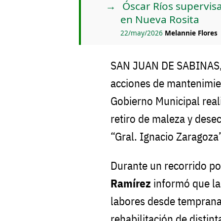
Óscar Ríos supervisa
en Nueva Rosita
22/may/2026
Melannie Flores
SAN JUAN DE SABINAS, 
acciones de mantenimien
Gobierno Municipal reali
retiro de maleza y dese
“Gral. Ignacio Zaragoza
Durante un recorrido por
Ramírez
informó que las
labores desde temprana
rehabilitación de distin