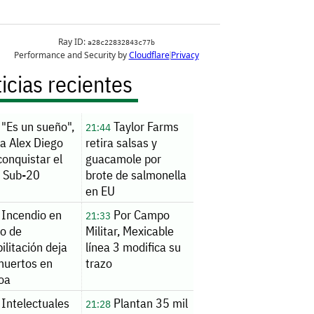
icias recientes
"Es un sueño",
Taylor Farms
21:44
a Alex Diego
retira salsas y
conquistar el
guacamole por
o Sub-20
brote de salmonella
en EU
Incendio en
Por Campo
21:33
ro de
Militar, Mexicable
ilitación deja
línea 3 modifica su
muertos en
trazo
loa
Intelectuales
Plantan 35 mil
21:28