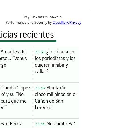
icias recientes
Amantes del
¿Les dan asco
23:50
rso... “Venus
los periodistas y los
rgo”
quieren inhibir y
callar?
Claudia 'López
Plantarán
23:49
llo' y su “No
cinco mil pinos en el
 para que me
Cañón de San
en”
Lorenzo
Sari Pérez
Mercadito Pa’
23:46