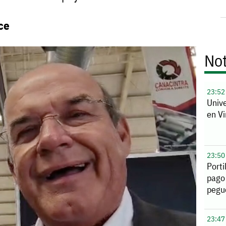
ce
Not
23:52
Unive
en Vi
23:50
Porti
pago
pegu
23:47