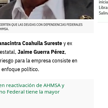
inici
Libr
Salin
VIERTEN QUE LAS DEUDAS CON DEPENDENCIAS FEDERALES
AHMSA.
anacintra Coahuila Sureste
y ex
estatal,
Jaime Guerra Pérez
,
l riesgo para la empresa consiste en
 enfoque político.
en reactivación de AHMSA y
no Federal tiene la mayor