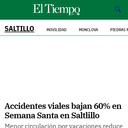
🔍
SALTILLO
MOVILIDAD
MONCLOVA
PIEDRAS 
Accidentes viales bajan 60% en
Semana Santa en Saltlillo
Menor circulación por vacaciones reduce