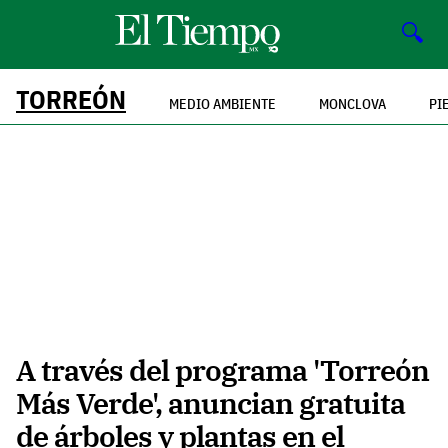
🔍
TORREÓN
MEDIO AMBIENTE
MONCLOVA
PI
A través del programa 'Torreón
Más Verde', anuncian gratuita
de árboles y plantas en el