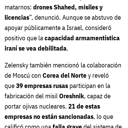
matarnos:
drones Shahed, misiles y
licencias
”, denunció. Aunque se abstuvo de
apoyar públicamente a Israel, consideró
positivo que la
capacidad armamentística
iraní se vea debilitada
.
Zelensky también mencionó la colaboración
de Moscú con
Corea del Norte
y reveló
que
39 empresas rusas
participan en la
fabricación del misil
Oreshnik
, capaz de
portar ojivas nucleares.
21 de estas
empresas no están sancionadas
, lo que
calificó como una
falla grave
del sistema de