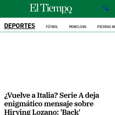
🔍
DEPORTES
FÚTBOL
MONCLOVA
PIEDRAS N
¿Vuelve a Italia? Serie A deja
enigmático mensaje sobre
Hirving Lozano: 'Back'