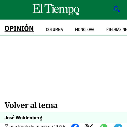
🔍
OPINIÓN
COLUMNA
MONCLOVA
PIEDRAS N
Volver al tema
José Woldenberg
⌛️ martes 6 de mayo de 2025