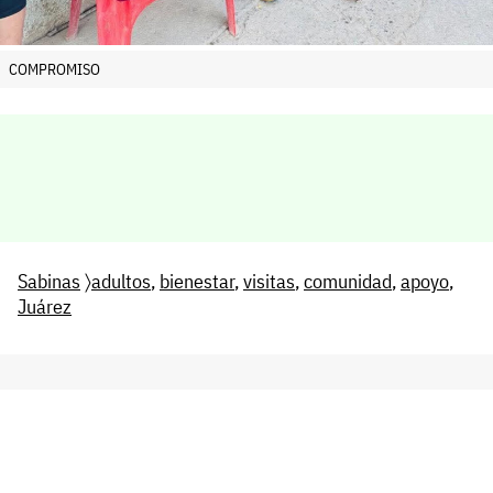
COMPROMISO
Sabinas
〉
adultos
,
bienestar
,
visitas
,
comunidad
,
apoyo
,
Juárez