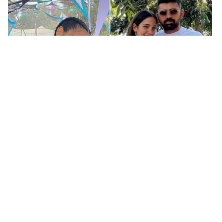
Israelí sobreviviente de la masacre del Festival Nova se
quita la vida en la tumba de su novia asesinada por
Hamás
AGENCIAS
Denuncia amenazas tras solicitar préstamo por
aplicación en Monclova; Policía descarta intento de
suicidio
MARIO ALEMÁN