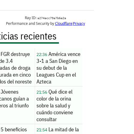
icias recientes
FGR destruye
América vence
22:36
de 3.4
3-1 a San Diego en
ladas de droga
su debut de la
urada en cinco
Leagues Cup en el
dos del noreste
Azteca
Jóvenes
Qué dice el
21:56
canos guían a
color de la orina
ros al triunfo
sobre la salud y
cuándo conviene
consultar
5 beneficios
La mitad de la
21:54