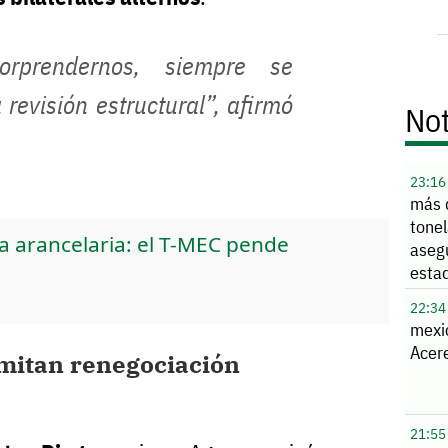
rprendernos, siempre se
revisión estructural”, afirmó
Not
23:16
más 
tone
a arancelaria: el T-MEC pende
aseg
esta
22:34
mexi
Acere
imitan renegociación
21:55