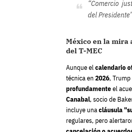
“Comercio jus
del Presidente”
México en la mira 
del T-MEC
Aunque el
calendario o
técnica en
2026
, Trump
profundamente
el acu
Canabal
, socio de Bake
incluye una
cláusula "s
regulares, pero alertar
cancelación o acuerdos