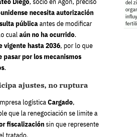
teo Diego
, socio en Agon, precisó
del z
orga
ounidense necesita autorización
influ
sulta pública
antes de modificar
ferti
lo cual
aún no ha ocurrido
.
e vigente hasta 2036
, por lo que
e pasar por los mecanismos
os
.
icipa ajustes, no ruptura
empresa logística
Cargado
,
le que la renegociación se limite a
r fiscalización
sin que represente
l tratado.