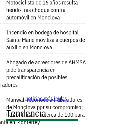
Motociclista de 16 años resulta
herido tras choque contra
automóvil en Monclova
Incendio en bodega de hospital
Sainte Marie moviliza a cuerpos de
auxilio en Monclova
Abogado de acreedores de AHMSA
pide transparencia en
precalificación de posibles
radores
noticias más leídas
Manwah reconoce a trabajadores
de Monclova por su compromiso;
Tendencia
ha contratado a cerca de 100 para
anta en Monterrey