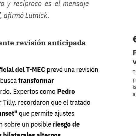
to y recíproco es el mensaje
, afirmó Lutnick.
ante revisión anticipada
ficial del T-MEC
prevé una revisión
 busca
transformar
erdo. Expertos como
Pedro
r Tilly, recordaron que el tratado
unset"
que permite ajustes
on sobre un posible
riesgo de
 bilaterales alternos
.