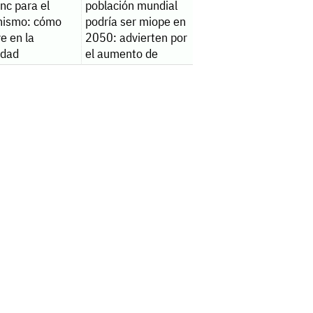
inc para el
población mundial
nismo: cómo
podría ser miope en
ye en la
2050: advierten por
lidad
el aumento de
casos