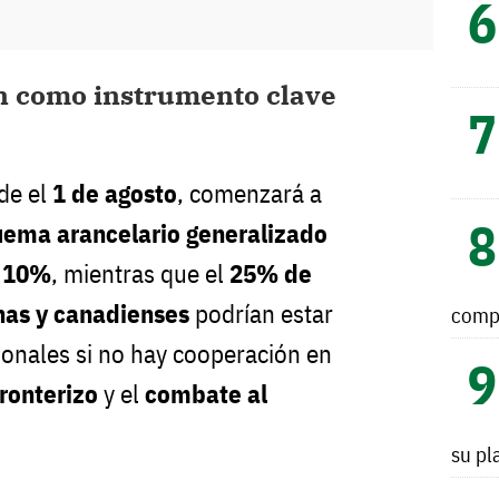
n como instrumento clave
sde el
1 de agosto
, comenzará a
ema arancelario generalizado
l 10%
, mientras que el
25% de
as y canadienses
podrían estar
comp
ionales si no hay cooperación en
fronterizo
y el
combate al
su pl