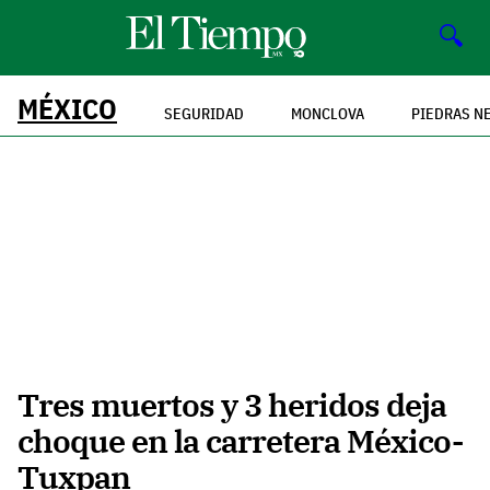
🔍
MÉXICO
SEGURIDAD
MONCLOVA
PIEDRAS N
Tres muertos y 3 heridos deja
choque en la carretera México-
Tuxpan