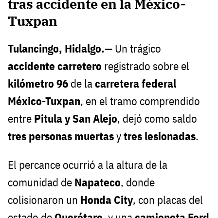
tras accidente en la México-
Tuxpan
Tulancingo, Hidalgo.—
Un trágico
accidente carretero
registrado sobre el
kilómetro 96
de la
carretera federal
México-Tuxpan
, en el tramo comprendido
entre
Pitula y San Alejo
, dejó como saldo
tres personas muertas
y
tres lesionadas
.
El percance ocurrió a la altura de la
comunidad de
Napateco
, donde
colisionaron un
Honda City
, con placas del
estado de
Querétaro
, y una
camioneta Ford