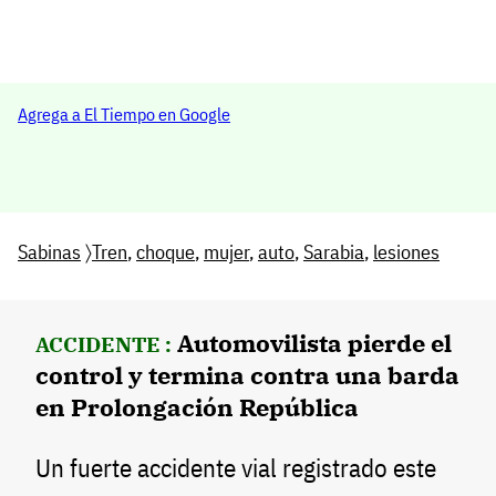
Agrega a El Tiempo en Google
Sabinas
〉
Tren
,
choque
,
mujer
,
auto
,
Sarabia
,
lesiones
Automovilista pierde el
ACCIDENTE :
control y termina contra una barda
en Prolongación República
Un fuerte accidente vial registrado este