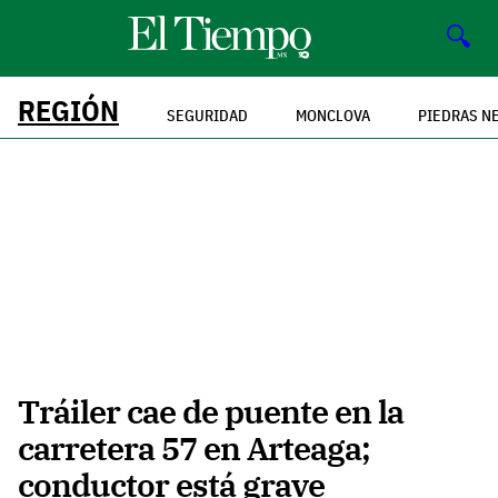
🔍
REGIÓN
SEGURIDAD
MONCLOVA
PIEDRAS N
Tráiler cae de puente en la
carretera 57 en Arteaga;
conductor está grave