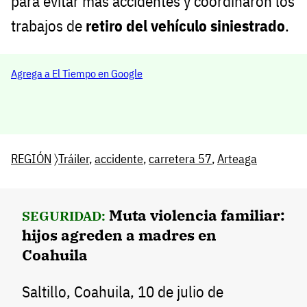
para evitar más accidentes y coordinaron los
trabajos de
retiro del vehículo siniestrado
.
Agrega a El Tiempo en Google
REGIÓN
〉
Tráiler
,
accidente
,
carretera 57
,
Arteaga
Muta violencia familiar:
SEGURIDAD:
hijos agreden a madres en
Coahuila
Saltillo, Coahuila, 10 de julio de