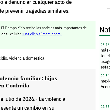
o a denunciar cualquier acto de
de prevenir tragedias similares.
Not
 El Tiempo MX y recibe las noticias más importantes de
en tu celular.
¡Haz clic y súmate ahora!
23:16
más 
tone
idio
,
violencia doméstica
aseg
esta
22:34
olencia familiar: hijos
mexi
en Coahuila
Acere
de julio de 2026.- La violencia
presenta un cambio en su
21:55