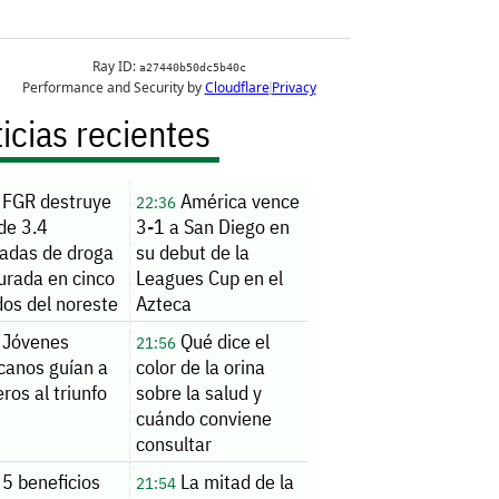
icias recientes
FGR destruye
América vence
22:36
de 3.4
3-1 a San Diego en
ladas de droga
su debut de la
urada en cinco
Leagues Cup en el
dos del noreste
Azteca
Jóvenes
Qué dice el
21:56
canos guían a
color de la orina
ros al triunfo
sobre la salud y
cuándo conviene
consultar
5 beneficios
La mitad de la
21:54