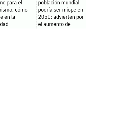
inc para el
población mundial
nismo: cómo
podría ser miope en
ye en la
2050: advierten por
lidad
el aumento de
casos