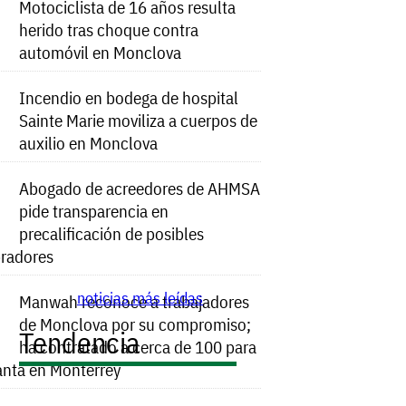
Motociclista de 16 años resulta
herido tras choque contra
automóvil en Monclova
Incendio en bodega de hospital
Sainte Marie moviliza a cuerpos de
auxilio en Monclova
Abogado de acreedores de AHMSA
pide transparencia en
precalificación de posibles
radores
noticias más leídas
Manwah reconoce a trabajadores
de Monclova por su compromiso;
Tendencia
ha contratado a cerca de 100 para
anta en Monterrey