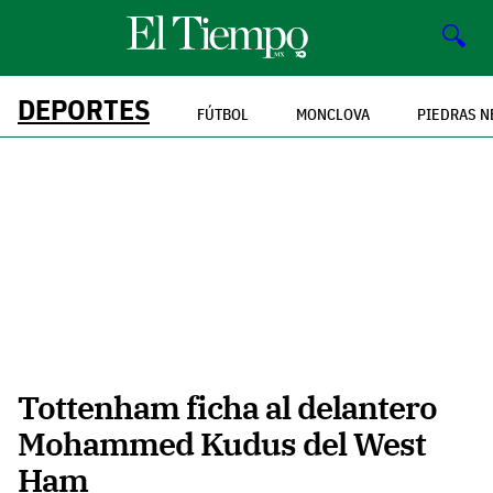
🔍
DEPORTES
FÚTBOL
MONCLOVA
PIEDRAS N
Tottenham ficha al delantero
Mohammed Kudus del West
Ham