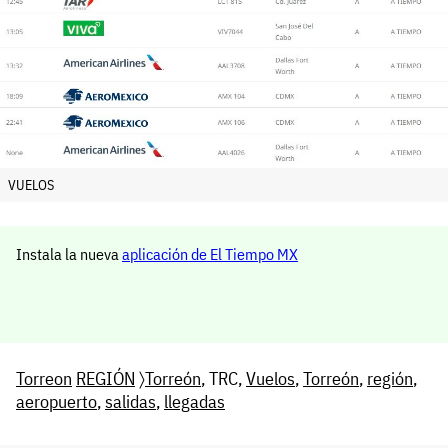
VUELOS
Instala la nueva
aplicación de El Tiempo MX
Torreon
REGIÓN
〉
Torreón
, TRC,
Vuelos
,
Torreón
,
región
,
aeropuerto
,
salidas
,
llegadas