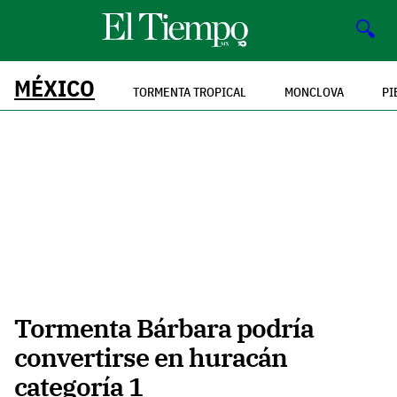
🔍
MÉXICO
TORMENTA TROPICAL
MONCLOVA
PI
Tormenta Bárbara podría
convertirse en huracán
categoría 1