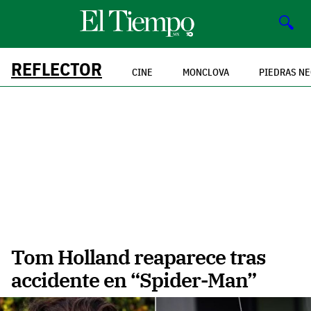
🔍
REFLECTOR
CINE
MONCLOVA
PIEDRAS N
Tom Holland reaparece tras
accidente en “Spider-Man”