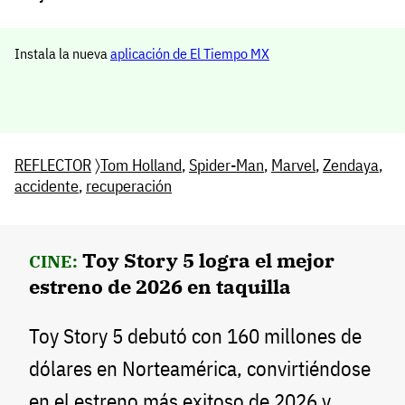
Instala la nueva
aplicación de El Tiempo MX
REFLECTOR
〉
Tom Holland
,
Spider-Man
,
Marvel
,
Zendaya
,
accidente
,
recuperación
Toy Story 5 logra el mejor
CINE:
estreno de 2026 en taquilla
Toy Story 5 debutó con 160 millones de
dólares en Norteamérica, convirtiéndose
en el estreno más exitoso de 2026 y