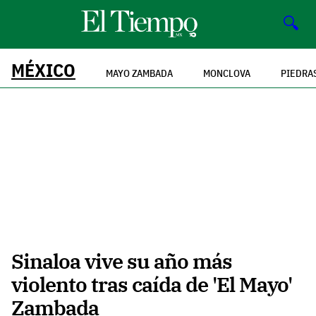
🔍
MÉXICO
MAYO ZAMBADA
MONCLOVA
PIEDRA
Sinaloa vive su año más
violento tras caída de 'El Mayo'
Zambada