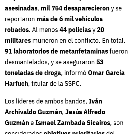
asesinadas
,
mil 754 desaparecieron
y se
reportaron
más de 6 mil vehículos
robados
. Al menos
44 policías
y
20
militares
murieron en el conflicto. En total,
91 laboratorios de metanfetaminas
fueron
desmantelados, y se aseguraron
53
toneladas de droga
, informó
Omar García
Harfuch
, titular de la SSPC.
Los líderes de ambos bandos,
Iván
Archivaldo Guzmán
,
Jesús Alfredo
Guzmán
e
Ismael Zambada Sicairos
, son
considerados
objetivos prioritarios
del