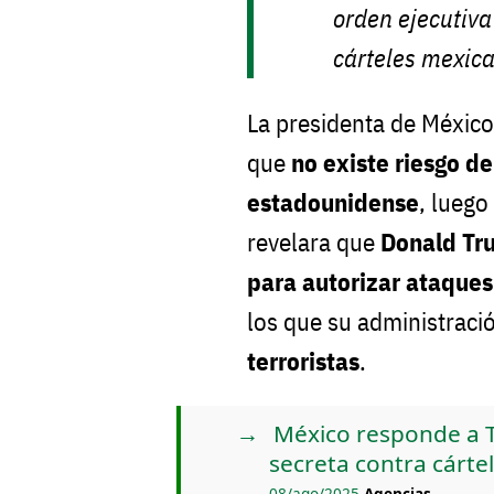
orden ejecutiva
cárteles mexic
La presidenta de Méxic
que
no existe riesgo de
estadounidense
, luego
revelara que
Donald Tr
para autorizar ataques
los que su administraci
terroristas
.
México responde a T
secreta contra cárte
08/ago/2025
Agencias