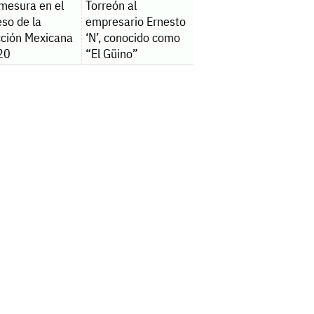
 mesura en el
Torreón al
so de la
empresario Ernesto
cción Mexicana
‘N’, conocido como
20
“El Güino”