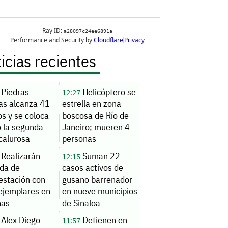
icias recientes
Piedras
Helicóptero se
12:27
as alcanza 41
estrella en zona
s y se coloca
boscosa de Río de
 la segunda
Janeiro; mueren 4
calurosa
personas
Realizarán
Suman 22
12:15
ada de
casos activos de
estación con
gusano barrenador
ejemplares en
en nueve municipios
nas
de Sinaloa
Alex Diego
Detienen en
11:57