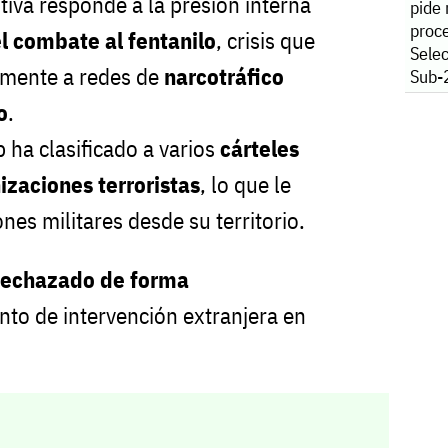
tiva responde a la presión interna
pide
proce
l combate al fentanilo
, crisis que
Sele
almente a redes de
narcotráfico
Sub-
o
.
 ha clasificado a varios
cárteles
zaciones terroristas
, lo que le
iones militares desde su territorio.
rechazado de forma
nto de intervención extranjera en