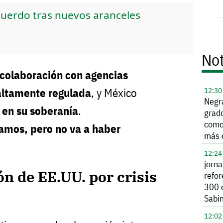
uerdo tras nuevos aranceles
Not
colaboración con agencias
12:30
altamente regulada
, y México
Negr
s en su soberanía
.
grado
como
mos, pero no va a haber
más 
12:24
jorn
ón de EE.UU. por crisis
refor
300 
Sabi
12:02